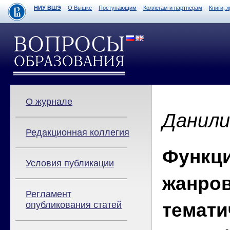
НИУ ВШЭ
О Вышке
Поступающим
Коллегам и партнерам
Книги, 
О журнале
Данили
Редакционная коллегия
Функци
Условия публикации
жанров
Регламент
темати
опубликования статей