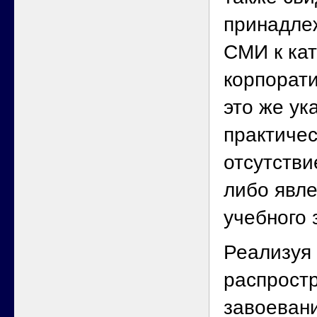
принадле
СМИ к ка
корпорати
это же ук
практичес
отсутстви
либо явле
учебного 
Реализуя 
распрост
завоевани