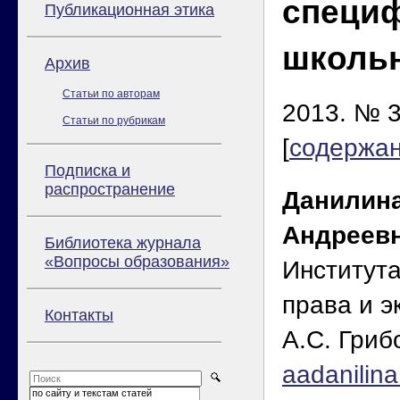
специ
Публикационная этика
школь
Архив
Статьи по авторам
2013. № 3
Статьи по рубрикам
[
содержа
Подписка и
распространение
Данилин
Андреев
Библиотека журнала
«Вопросы образования»
Институт
права и э
Контакты
А.С. Гриб
aadanilin
по сайту и текстам статей