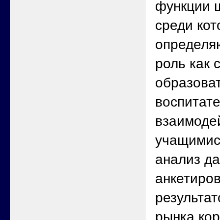
функции 
среди ко
определя
роль как 
образова
воспитате
взаимоде
учащимис
анализ д
анкетиров
результат
рынка ко