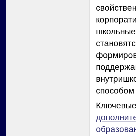
свойстве
корпорат
школьные
становятс
формиров
поддержа
внутришко
способом
Ключевые
дополнит
образова