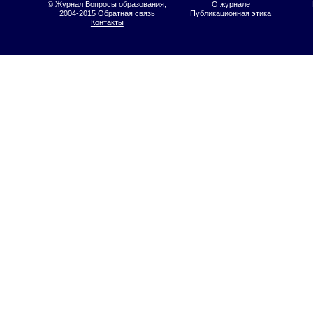
© Журнал
Вопросы образования
,
О журнале
2004-2015
Обратная связь
Публикационная этика
Контакты