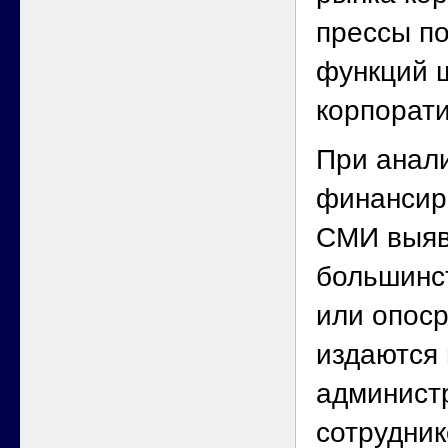
прессы по
функций 
корпорати
При анал
финансир
СМИ выяв
большинст
или опос
издаются 
админист
сотрудни