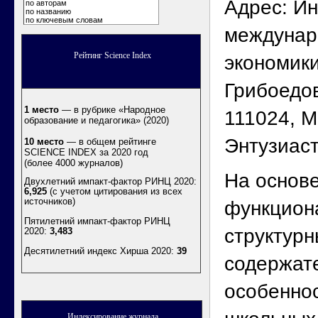
Адрес: Ин
по авторам
по названию
по ключевым словам
междунар
Рейтинг Science Index
экономики
Грибоедо
1 место
— в рубрике «Народное
111024, М
образование и педагогика» (2020)
Энтузиаст
10 место
— в общем рейтинге
SCIENCE INDEX за 2020 год
(более 4000 журналов)
На основ
Двухлетний импакт-фактор РИНЦ 2020:
6,925
(с учетом цитирования из всех
источников)
функцион
Пятилетний импакт-фактор РИНЦ
структурн
2020:
3,483
Десятилетний индекс Хирша 2020
:
39
содержат
особенно
Индексирование журнала