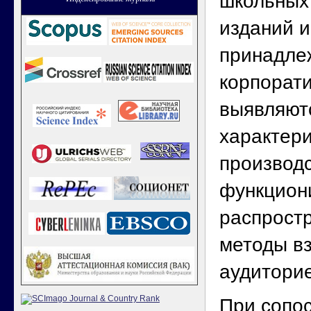
школьных
изданий и
принадлеж
корпорати
выявляют
характери
производс
функцион
распростр
методы в
аудитори
При сопо