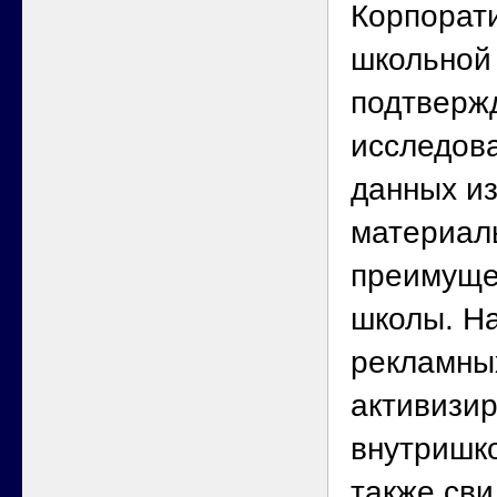
Корпорат
школьной
подтверж
исследов
данных из
материал
преимуще
школы. На
рекламных
активизи
внутришк
также сви